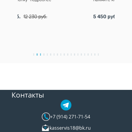
б.
5 450 руб.
Контакты
+7 (914) 271-71-54
kasservis18@bk.ru