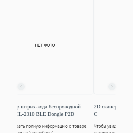
 ФОТО
да беспроводной
2D сканер штрих-кода Pos Center S
E Dongle P2D
C
информацию о товаре,
Чтобы увидеть полную информацию о тов
бнее"
нажмите кнопку "подробнее"