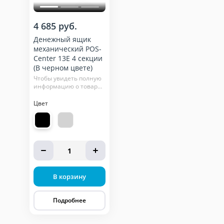
4 685 руб.
Денежный ящик
механический POS-
Center 13E 4 секции
(В черном цвете)
Чтобы увидеть полную
информацию о товаре,
нажмите кнопку
"подробнее"
Цвет
1
В корзину
Подробнее