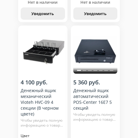
Нет в наличии
Нет в наличии
Уведомить
Уведомить
4 100 руб.
5 360 руб.
Денежный ящик
Денежный ящик
механический
автоматический
Vioteh HVC-09 4
POS-Center 16E7 5
секции (В черном
секций
цвете)
Чтобы увидеть полную
информацию о товаре,
Чтобы увидеть полную
нажмите кнопку
информацию о товаре,
"подробнее"
нажмите кнопку
"подробнее"
Цвет