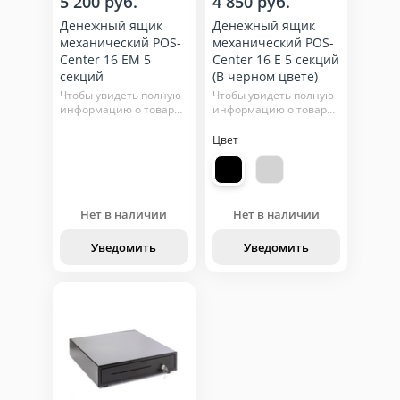
5 200 руб.
4 850 руб.
Денежный ящик
Денежный ящик
механический POS-
механический POS-
Center 16 EM 5
Center 16 E 5 секций
секций
(В черном цвете)
Чтобы увидеть полную
Чтобы увидеть полную
информацию о товаре,
информацию о товаре,
нажмите кнопку
нажмите кнопку
"подробнее"
"подробнее"
Цвет
Нет в наличии
Нет в наличии
Уведомить
Уведомить