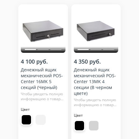
4 100 руб.
4 350 руб.
Денежный ящик
Денежный ящик
механический POS-
механический POS-
Center 16MK 5
Center 13MK 4
секций (Черный)
секции (В черном
цвете)
Чтобы увидеть полную
информацию о товаре,
Чтобы увидеть полную
нажмите кнопку
информацию о товаре,
"подробнее"
Цвет
нажмите кнопку
"подробнее"
Цвет