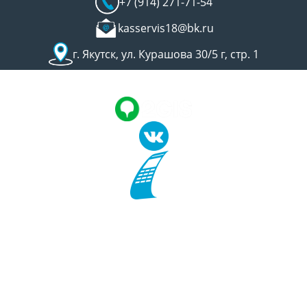
+7 (914) 271-71-54
kasservis18@bk.ru
г. Якутск, ул. Курашова 30/5 г, стр. 1
Т
О
Ц
"
К
О
а
О
О
с