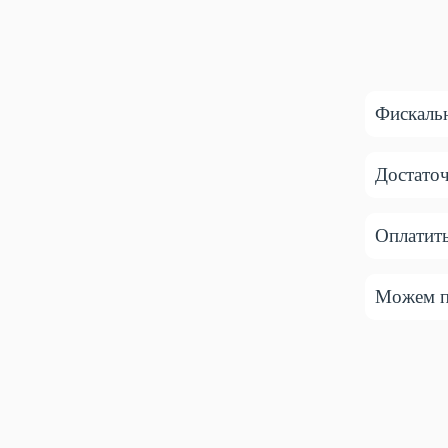
Фискальн
Достато
Оплатит
Можем пр